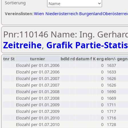
Sortierung
Vereinslisten:
Wien
Niederösterreich
Burgenland
Oberösterrei
Pnr:110146 Name: Ing. Gerhard
Zeitreihe
,
Grafik Partie-Statis
tnr
St
turnier
bdld
rd
datum
f
K
erg
elo+/-
gegn
Elozahl per 01.01.2006
0
1637
Elozahl per 01.07.2006
0
1633
Elozahl per 01.01.2007
0
1626
Elozahl per 01.07.2007
0
1626
Elozahl per 01.01.2008
0
1690
Elozahl per 01.07.2008
0
1669
Elozahl per 01.01.2009
0
1711
Elozahl per 01.07.2009
0
1717
Elozahl per 01.01.2010
0
1716
Elozahl per 01.07.2010
0
1728