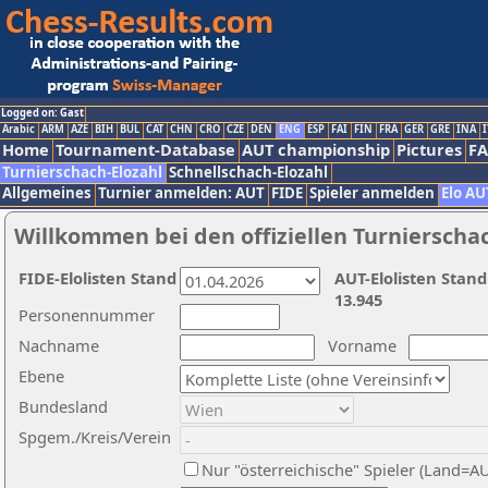
Logged on: Gast
Arabic
ARM
AZE
BIH
BUL
CAT
CHN
CRO
CZE
DEN
ENG
ESP
FAI
FIN
FRA
GER
GRE
INA
I
Home
Tournament-Database
AUT championship
Pictures
F
Turnierschach-Elozahl
Schnellschach-Elozahl
Allgemeines
Turnier anmelden: AUT
FIDE
Spieler anmelden
Elo AU
Willkommen bei den offiziellen Turnierscha
FIDE-Elolisten Stand
AUT-Elolisten Stand
13.945
Personennummer
Nachname
Vorname
Ebene
Bundesland
Spgem./Kreis/Verein
Nur "österreichische" Spieler (Land=A