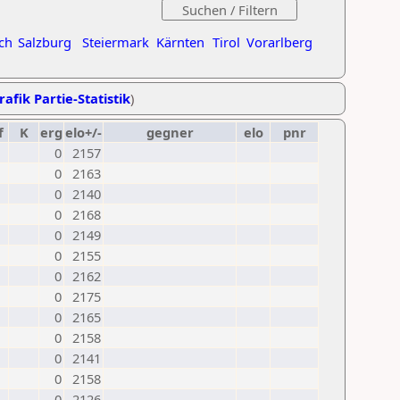
ch
Salzburg
Steiermark
Kärnten
Tirol
Vorarlberg
rafik Partie-Statistik
)
f
K
erg
elo+/-
gegner
elo
pnr
0
2157
0
2163
0
2140
0
2168
0
2149
0
2155
0
2162
0
2175
0
2165
0
2158
0
2141
0
2158
0
2126