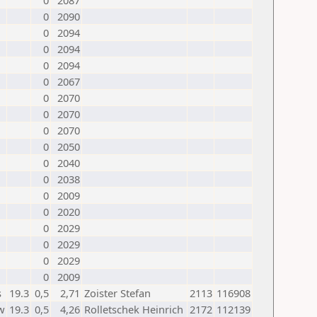
0
2087
0
2090
0
2094
0
2094
0
2094
0
2067
0
2070
0
2070
0
2070
0
2050
0
2040
0
2038
0
2009
0
2020
0
2029
0
2029
0
2029
0
2009
s
19.3
0,5
2,71
Zoister Stefan
2113
116908
w
19.3
0,5
4,26
Rolletschek Heinrich
2172
112139