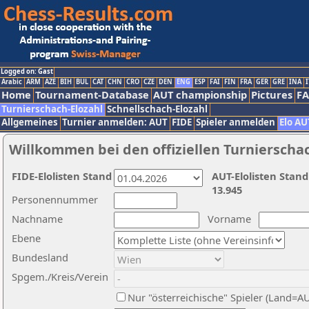
Logged on: Gast
Arabic
ARM
AZE
BIH
BUL
CAT
CHN
CRO
CZE
DEN
ENG
ESP
FAI
FIN
FRA
GER
GRE
INA
I
Home
Tournament-Database
AUT championship
Pictures
F
Turnierschach-Elozahl
Schnellschach-Elozahl
Allgemeines
Turnier anmelden: AUT
FIDE
Spieler anmelden
Elo AU
Willkommen bei den offiziellen Turnierscha
FIDE-Elolisten Stand
AUT-Elolisten Stand
13.945
Personennummer
Nachname
Vorname
Ebene
Bundesland
Spgem./Kreis/Verein
Nur "österreichische" Spieler (Land=A