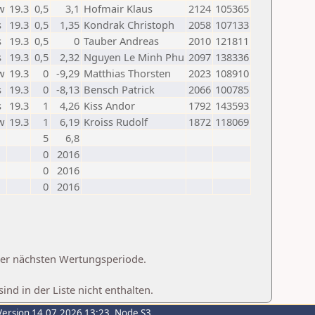
w
19.3
0,5
3,1
Hofmair Klaus
2124
105365
s
19.3
0,5
1,35
Kondrak Christoph
2058
107133
s
19.3
0,5
0
Tauber Andreas
2010
121811
s
19.3
0,5
2,32
Nguyen Le Minh Phu
2097
138336
w
19.3
0
-9,29
Matthias Thorsten
2023
108910
s
19.3
0
-8,13
Bensch Patrick
2066
100785
s
19.3
1
4,26
Kiss Andor
1792
143593
w
19.3
1
6,19
Kroiss Rudolf
1872
118069
5
6,8
0
2016
0
2016
0
2016
 der nächsten Wertungsperiode.
d in der Liste nicht enthalten.
Version 14.07.2026 13:23, Node S3