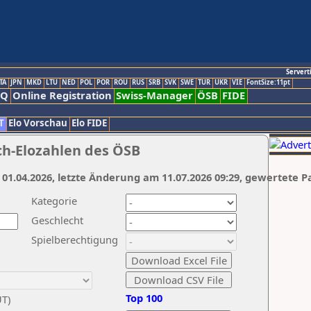
Servert
TA
JPN
MKD
LTU
NED
POL
POR
ROU
RUS
SRB
SVK
SWE
TUR
UKR
VIE
FontSize:11pt
AQ
Online Registration
Swiss-Manager
ÖSB
FIDE
T
Elo Vorschau
Elo FIDE
ch-Elozahlen des ÖSB
 01.04.2026, letzte Änderung am 11.07.2026 09:29, gewertete P
Kategorie
Geschlecht
Spielberechtigung
Top 100
UT)