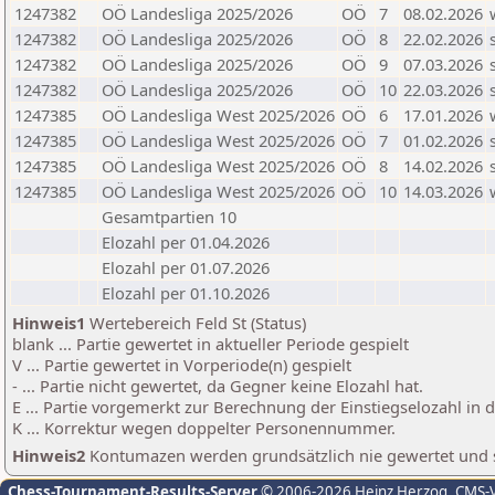
1247382
OÖ Landesliga 2025/2026
OÖ
7
08.02.2026
1247382
OÖ Landesliga 2025/2026
OÖ
8
22.02.2026
1247382
OÖ Landesliga 2025/2026
OÖ
9
07.03.2026
1247382
OÖ Landesliga 2025/2026
OÖ
10
22.03.2026
1247385
OÖ Landesliga West 2025/2026
OÖ
6
17.01.2026
1247385
OÖ Landesliga West 2025/2026
OÖ
7
01.02.2026
1247385
OÖ Landesliga West 2025/2026
OÖ
8
14.02.2026
1247385
OÖ Landesliga West 2025/2026
OÖ
10
14.03.2026
Gesamtpartien 10
Elozahl per 01.04.2026
Elozahl per 01.07.2026
Elozahl per 01.10.2026
Hinweis1
Wertebereich Feld St (Status)
blank ... Partie gewertet in aktueller Periode gespielt
V ... Partie gewertet in Vorperiode(n) gespielt
- ... Partie nicht gewertet, da Gegner keine Elozahl hat.
E ... Partie vorgemerkt zur Berechnung der Einstiegselozahl in
K ... Korrektur wegen doppelter Personennummer.
Hinweis2
Kontumazen werden grundsätzlich nie gewertet und sin
Chess-Tournament-Results-Server
© 2006-2026 Heinz Herzog
, CMS-