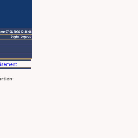
ime 07.08.2026 12:46:06
Login
Logout
artien: