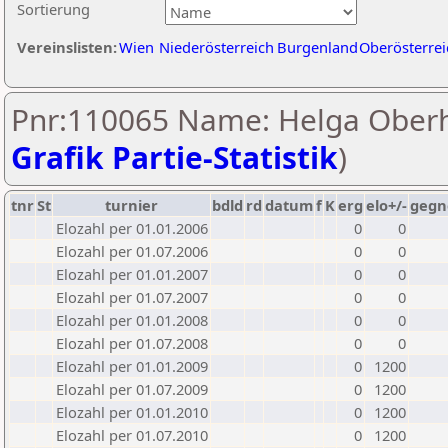
Sortierung
Vereinslisten:
Wien
Niederösterreich
Burgenland
Oberösterrei
Pnr:110065 Name: Helga Oberh
Grafik Partie-Statistik
)
tnr
St
turnier
bdld
rd
datum
f
K
erg
elo+/-
gegn
Elozahl per 01.01.2006
0
0
Elozahl per 01.07.2006
0
0
Elozahl per 01.01.2007
0
0
Elozahl per 01.07.2007
0
0
Elozahl per 01.01.2008
0
0
Elozahl per 01.07.2008
0
0
Elozahl per 01.01.2009
0
1200
Elozahl per 01.07.2009
0
1200
Elozahl per 01.01.2010
0
1200
Elozahl per 01.07.2010
0
1200