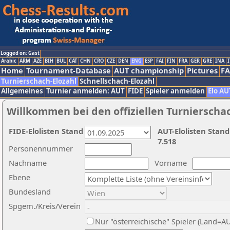
Logged on: Gast
Arabic
ARM
AZE
BIH
BUL
CAT
CHN
CRO
CZE
DEN
ENG
ESP
FAI
FIN
FRA
GER
GRE
INA
I
Home
Tournament-Database
AUT championship
Pictures
F
Turnierschach-Elozahl
Schnellschach-Elozahl
Allgemeines
Turnier anmelden: AUT
FIDE
Spieler anmelden
Elo AU
Willkommen bei den offiziellen Turnierscha
FIDE-Elolisten Stand
AUT-Elolisten Stand
7.518
Personennummer
Nachname
Vorname
Ebene
Bundesland
Spgem./Kreis/Verein
Nur "österreichische" Spieler (Land=A