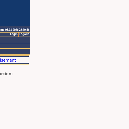
ime 06.08.2026 22:10:56
Login
Logout
artien: