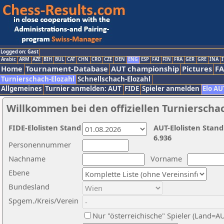
Logged on: Gast
Arabic
ARM
AZE
BIH
BUL
CAT
CHN
CRO
CZE
DEN
ENG
ESP
FAI
FIN
FRA
GER
GRE
INA
I
Home
Tournament-Database
AUT championship
Pictures
F
Turnierschach-Elozahl
Schnellschach-Elozahl
Allgemeines
Turnier anmelden: AUT
FIDE
Spieler anmelden
Elo AU
Willkommen bei den offiziellen Turnierscha
FIDE-Elolisten Stand
AUT-Elolisten Stand
6.936
Personennummer
Nachname
Vorname
Ebene
Bundesland
Spgem./Kreis/Verein
Nur "österreichische" Spieler (Land=A