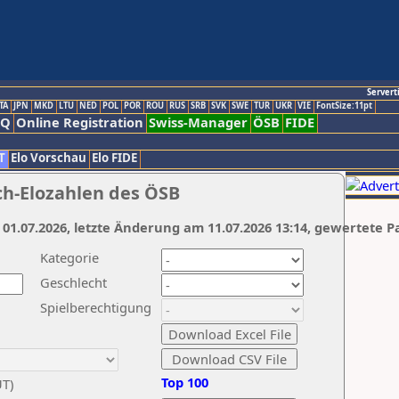
Servert
TA
JPN
MKD
LTU
NED
POL
POR
ROU
RUS
SRB
SVK
SWE
TUR
UKR
VIE
FontSize:11pt
AQ
Online Registration
Swiss-Manager
ÖSB
FIDE
T
Elo Vorschau
Elo FIDE
ch-Elozahlen des ÖSB
 01.07.2026, letzte Änderung am 11.07.2026 13:14, gewertete P
Kategorie
Geschlecht
Spielberechtigung
Top 100
UT)