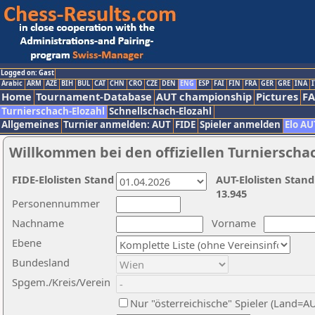
Logged on: Gast
Arabic
ARM
AZE
BIH
BUL
CAT
CHN
CRO
CZE
DEN
ENG
ESP
FAI
FIN
FRA
GER
GRE
INA
I
Home
Tournament-Database
AUT championship
Pictures
F
Turnierschach-Elozahl
Schnellschach-Elozahl
Allgemeines
Turnier anmelden: AUT
FIDE
Spieler anmelden
Elo AU
Willkommen bei den offiziellen Turnierscha
FIDE-Elolisten Stand
AUT-Elolisten Stand
13.945
Personennummer
Nachname
Vorname
Ebene
Bundesland
Spgem./Kreis/Verein
Nur "österreichische" Spieler (Land=A