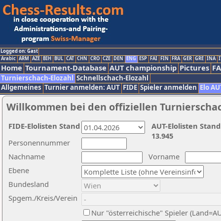
Logged on: Gast
Arabic
ARM
AZE
BIH
BUL
CAT
CHN
CRO
CZE
DEN
ENG
ESP
FAI
FIN
FRA
GER
GRE
INA
I
Home
Tournament-Database
AUT championship
Pictures
F
Turnierschach-Elozahl
Schnellschach-Elozahl
Allgemeines
Turnier anmelden: AUT
FIDE
Spieler anmelden
Elo AU
Willkommen bei den offiziellen Turnierscha
FIDE-Elolisten Stand
AUT-Elolisten Stand
13.945
Personennummer
Nachname
Vorname
Ebene
Bundesland
Spgem./Kreis/Verein
Nur "österreichische" Spieler (Land=A