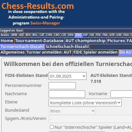
Logged on: Gast
Arabic
ARM
AZE
BIH
BUL
CAT
CHN
CRO
CZE
DEN
ENG
ESP
FAI
FIN
FRA
GER
GRE
INA
I
Home
Tournament-Database
AUT championship
Pictures
F
Turnierschach-Elozahl
Schnellschach-Elozahl
Allgemeines
Turnier anmelden: AUT
FIDE
Spieler anmelden
Elo AU
Willkommen bei den offiziellen Turnierscha
FIDE-Elolisten Stand
AUT-Elolisten Stand
7.518
Personennummer
Nachname
Vorname
Ebene
Bundesland
Spgem./Kreis/Verein
Nur "österreichische" Spieler (Land=A