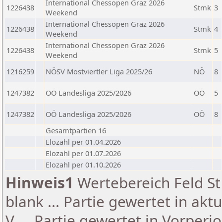
International Chessopen Graz 2026
1226438
Stmk
3
Weekend
International Chessopen Graz 2026
1226438
Stmk
4
Weekend
International Chessopen Graz 2026
1226438
Stmk
5
Weekend
1216259
NÖSV Mostviertler Liga 2025/26
NÖ
8
1247382
OÖ Landesliga 2025/2026
OÖ
5
1247382
OÖ Landesliga 2025/2026
OÖ
8
Gesamtpartien 16
Elozahl per 01.04.2026
Elozahl per 01.07.2026
Elozahl per 01.10.2026
Hinweis1
Wertebereich Feld St 
blank ... Partie gewertet in akt
V ... Partie gewertet in Vorperi