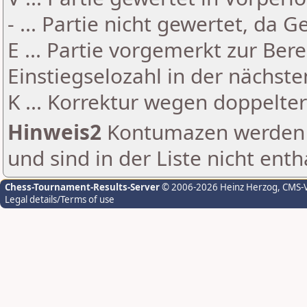
- ... Partie nicht gewertet, da 
E ... Partie vorgemerkt zur Be
Einstiegselozahl in der nächst
K ... Korrektur wegen doppelt
Hinweis2
Kontumazen werden g
und sind in der Liste nicht enth
Chess-Tournament-Results-Server
© 2006-2026 Heinz Herzog
, CMS-
Legal details/Terms of use