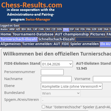
Logged on: Gast
Arabic
ARM
AZE
BIH
BUL
CAT
CHN
CRO
CZE
DEN
ENG
ESP
FAI
FIN
FRA
GER
GRE
INA
I
Home
Tournament-Database
AUT championship
Pictures
F
Turnierschach-Elozahl
Schnellschach-Elozahl
Allgemeines
Turnier anmelden: AUT
FIDE
Spieler anmelden
Elo AU
Willkommen bei den offiziellen Turnierscha
FIDE-Elolisten Stand
AUT-Elolisten Stand
13.945
Personennummer
Nachname
Vorname
Ebene
Bundesland
Spgem./Kreis/Verein
Nur "österreichische" Spieler (Land=A