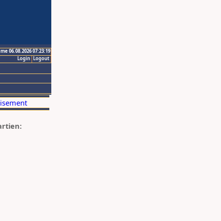
ime 06.08.2026 07:23:19
Login
Logout
artien: