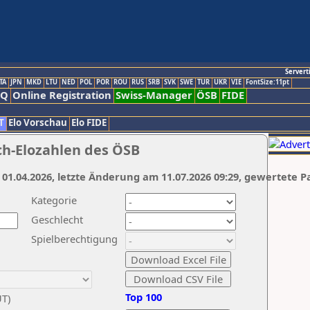
Servert
TA
JPN
MKD
LTU
NED
POL
POR
ROU
RUS
SRB
SVK
SWE
TUR
UKR
VIE
FontSize:11pt
AQ
Online Registration
Swiss-Manager
ÖSB
FIDE
T
Elo Vorschau
Elo FIDE
ch-Elozahlen des ÖSB
 01.04.2026, letzte Änderung am 11.07.2026 09:29, gewertete P
Kategorie
Geschlecht
Spielberechtigung
Top 100
UT)