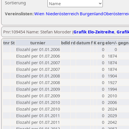
Sortierung
Vereinslisten:
Wien
Niederösterreich
Burgenland
Oberösterrei
Pnr:109454 Name: Stefan Moroder (
Grafik Elo-Zeitreihe
,
Grafik
tnr
St
turnier
bdld
rd
datum
f
K
erg
elo+/-
gegn
Elozahl per 01.01.2006
0
0
Elozahl per 01.07.2006
0
1874
Elozahl per 01.01.2007
0
1874
Elozahl per 01.07.2007
0
1874
Elozahl per 01.01.2008
0
1904
Elozahl per 01.07.2008
0
1927
Elozahl per 01.01.2009
0
1994
Elozahl per 01.07.2009
0
2010
Elozahl per 01.01.2010
0
2006
Elozahl per 01.07.2010
0
2024
Elozahl per 01.01.2011
0
2029
Elozahl per 01.07.2011
0
2042
Elozahl per 01.01.2012
0
2057