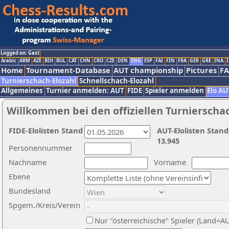
Logged on: Gast
Arabic
ARM
AZE
BIH
BUL
CAT
CHN
CRO
CZE
DEN
ENG
ESP
FAI
FIN
FRA
GER
GRE
INA
I
Home
Tournament-Database
AUT championship
Pictures
F
Turnierschach-Elozahl
Schnellschach-Elozahl
Allgemeines
Turnier anmelden: AUT
FIDE
Spieler anmelden
Elo AU
Willkommen bei den offiziellen Turnierscha
FIDE-Elolisten Stand
AUT-Elolisten Stand
13.945
Personennummer
Nachname
Vorname
Ebene
Bundesland
Spgem./Kreis/Verein
Nur "österreichische" Spieler (Land=A