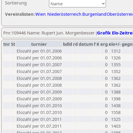
Sortierung
Vereinslisten:
Wien
Niederösterreich
Burgenland
Oberösterrei
Pnr:109446 Name: Rupert Jun. Morgenbesser (
Grafik Elo-Zeitre
tnr
St
turnier
bdld
rd
datum
f
K
erg
elo+/-
gegn
Elozahl per 01.01.2006
0
1312
Elozahl per 01.07.2006
0
1326
Elozahl per 01.01.2007
0
1355
Elozahl per 01.07.2007
0
1352
Elozahl per 01.01.2008
0
1362
Elozahl per 01.07.2008
0
1362
Elozahl per 01.01.2009
0
1388
Elozahl per 01.07.2009
0
1398
Elozahl per 01.01.2010
0
1438
Elozahl per 01.07.2010
0
1558
Elozahl per 01.01.2011
0
1525
Elozahl per 01.07.2011
0
1403
Elozahl per 01.01.2012
0
1388