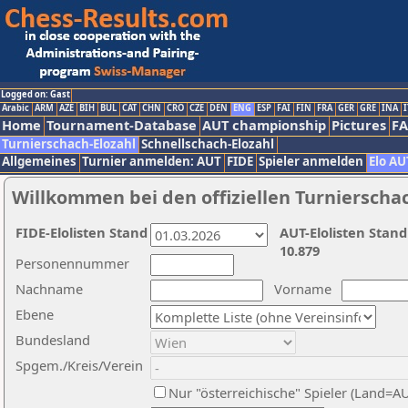
Logged on: Gast
Arabic
ARM
AZE
BIH
BUL
CAT
CHN
CRO
CZE
DEN
ENG
ESP
FAI
FIN
FRA
GER
GRE
INA
I
Home
Tournament-Database
AUT championship
Pictures
F
Turnierschach-Elozahl
Schnellschach-Elozahl
Allgemeines
Turnier anmelden: AUT
FIDE
Spieler anmelden
Elo AU
Willkommen bei den offiziellen Turnierscha
FIDE-Elolisten Stand
AUT-Elolisten Stand
10.879
Personennummer
Nachname
Vorname
Ebene
Bundesland
Spgem./Kreis/Verein
Nur "österreichische" Spieler (Land=A