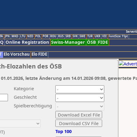
Servert
TA
JPN
MKD
LTU
NED
POL
POR
ROU
RUS
SRB
SVK
SWE
TUR
UKR
VIE
FontSize:11pt
AQ
Online Registration
Swiss-Manager
ÖSB
FIDE
T
Elo Vorschau
Elo FIDE
ch-Elozahlen des ÖSB
 01.01.2026, letzte Änderung am 14.01.2026 09:08, gewertete P
Kategorie
Geschlecht
Spielberechtigung
Top 100
UT)