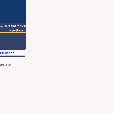
ime 07.08.2026 05:15:36
Login
Logout
artien: