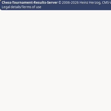
Chess-Tournament-Results-Server
© 2006-2026 Heinz Herzog
, CMS-
Legal details/Terms of use