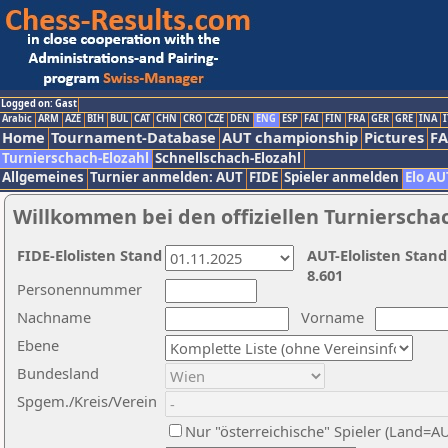
Logged on: Gast
Arabic
ARM
AZE
BIH
BUL
CAT
CHN
CRO
CZE
DEN
ENG
ESP
FAI
FIN
FRA
GER
GRE
INA
I
Home
Tournament-Database
AUT championship
Pictures
F
Turnierschach-Elozahl
Schnellschach-Elozahl
Allgemeines
Turnier anmelden: AUT
FIDE
Spieler anmelden
Elo AU
Willkommen bei den offiziellen Turnierscha
FIDE-Elolisten Stand
AUT-Elolisten Stand
8.601
Personennummer
Nachname
Vorname
Ebene
Bundesland
Spgem./Kreis/Verein
Nur "österreichische" Spieler (Land=A