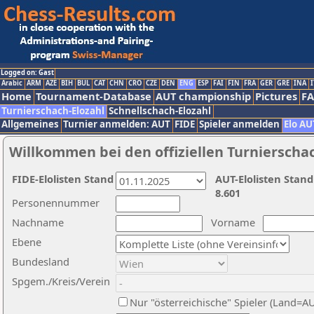
Logged on: Gast
Arabic
ARM
AZE
BIH
BUL
CAT
CHN
CRO
CZE
DEN
ENG
ESP
FAI
FIN
FRA
GER
GRE
INA
I
Home
Tournament-Database
AUT championship
Pictures
F
Turnierschach-Elozahl
Schnellschach-Elozahl
Allgemeines
Turnier anmelden: AUT
FIDE
Spieler anmelden
Elo AU
Willkommen bei den offiziellen Turnierscha
FIDE-Elolisten Stand
AUT-Elolisten Stand
8.601
Personennummer
Nachname
Vorname
Ebene
Bundesland
Spgem./Kreis/Verein
Nur "österreichische" Spieler (Land=A