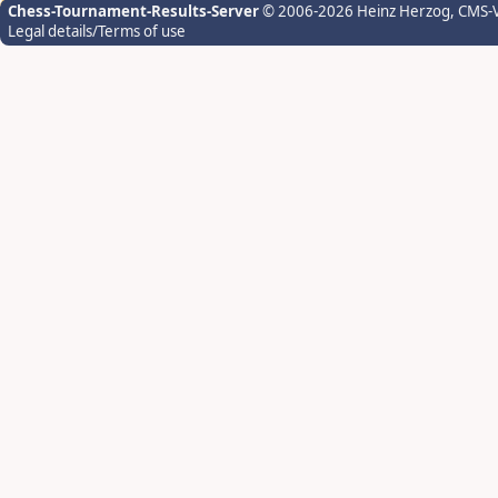
Chess-Tournament-Results-Server
© 2006-2026 Heinz Herzog
, CMS-
Legal details/Terms of use