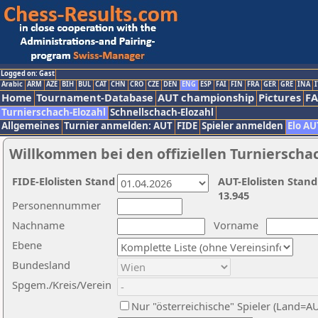
Logged on: Gast
Arabic
ARM
AZE
BIH
BUL
CAT
CHN
CRO
CZE
DEN
ENG
ESP
FAI
FIN
FRA
GER
GRE
INA
I
Home
Tournament-Database
AUT championship
Pictures
F
Turnierschach-Elozahl
Schnellschach-Elozahl
Allgemeines
Turnier anmelden: AUT
FIDE
Spieler anmelden
Elo AU
Willkommen bei den offiziellen Turnierscha
FIDE-Elolisten Stand
AUT-Elolisten Stand
13.945
Personennummer
Nachname
Vorname
Ebene
Bundesland
Spgem./Kreis/Verein
Nur "österreichische" Spieler (Land=A