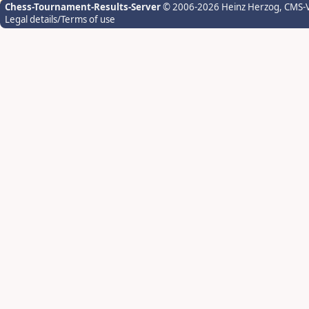
Chess-Tournament-Results-Server
© 2006-2026 Heinz Herzog
, CMS-
Legal details/Terms of use