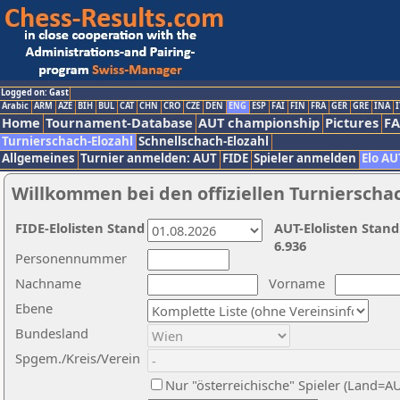
Logged on: Gast
Arabic
ARM
AZE
BIH
BUL
CAT
CHN
CRO
CZE
DEN
ENG
ESP
FAI
FIN
FRA
GER
GRE
INA
I
Home
Tournament-Database
AUT championship
Pictures
F
Turnierschach-Elozahl
Schnellschach-Elozahl
Allgemeines
Turnier anmelden: AUT
FIDE
Spieler anmelden
Elo AU
Willkommen bei den offiziellen Turnierscha
FIDE-Elolisten Stand
AUT-Elolisten Stand
6.936
Personennummer
Nachname
Vorname
Ebene
Bundesland
Spgem./Kreis/Verein
Nur "österreichische" Spieler (Land=A