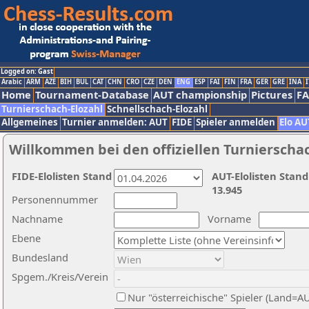
Logged on: Gast
Arabic
ARM
AZE
BIH
BUL
CAT
CHN
CRO
CZE
DEN
ENG
ESP
FAI
FIN
FRA
GER
GRE
INA
I
Home
Tournament-Database
AUT championship
Pictures
F
Turnierschach-Elozahl
Schnellschach-Elozahl
Allgemeines
Turnier anmelden: AUT
FIDE
Spieler anmelden
Elo AU
Willkommen bei den offiziellen Turnierscha
FIDE-Elolisten Stand
AUT-Elolisten Stand
13.945
Personennummer
Nachname
Vorname
Ebene
Bundesland
Spgem./Kreis/Verein
Nur "österreichische" Spieler (Land=A