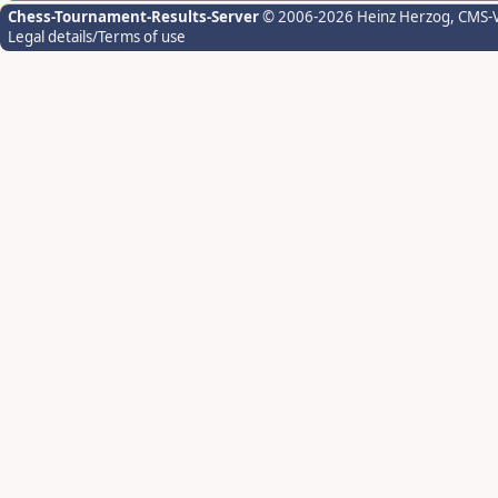
Chess-Tournament-Results-Server
© 2006-2026 Heinz Herzog
, CMS-
Legal details/Terms of use