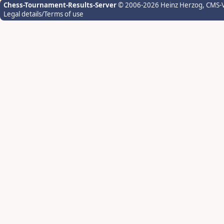
Chess-Tournament-Results-Server
© 2006-2026 Heinz Herzog
, CMS-
Legal details/Terms of use