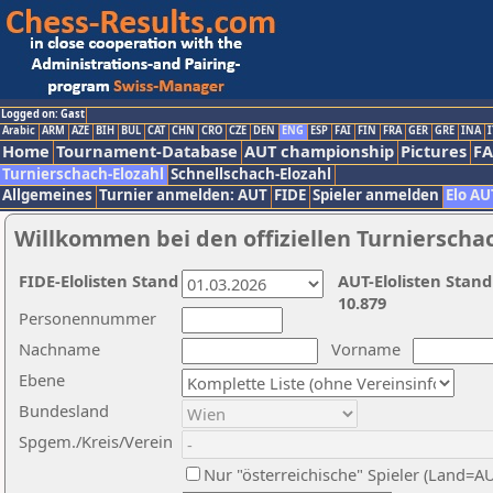
Logged on: Gast
Arabic
ARM
AZE
BIH
BUL
CAT
CHN
CRO
CZE
DEN
ENG
ESP
FAI
FIN
FRA
GER
GRE
INA
I
Home
Tournament-Database
AUT championship
Pictures
F
Turnierschach-Elozahl
Schnellschach-Elozahl
Allgemeines
Turnier anmelden: AUT
FIDE
Spieler anmelden
Elo AU
Willkommen bei den offiziellen Turnierscha
FIDE-Elolisten Stand
AUT-Elolisten Stand
10.879
Personennummer
Nachname
Vorname
Ebene
Bundesland
Spgem./Kreis/Verein
Nur "österreichische" Spieler (Land=A