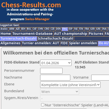
Logged on: Gast
Arabic
ARM
AZE
BIH
BUL
CAT
CHN
CRO
CZE
DEN
ENG
ESP
FAI
FIN
FRA
GER
GRE
INA
I
Home
Tournament-Database
AUT championship
Pictures
F
Turnierschach-Elozahl
Schnellschach-Elozahl
Allgemeines
Turnier anmelden: AUT
FIDE
Spieler anmelden
Elo AU
Willkommen bei den offiziellen Turnierscha
FIDE-Elolisten Stand
AUT-Elolisten Stand
13.945
Personennummer
Nachname
Vorname
Ebene
Bundesland
Spgem./Kreis/Verein
Nur "österreichische" Spieler (Land=A