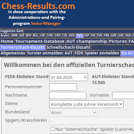
Logged on: Gast
Arabic
ARM
AZE
BIH
BUL
CAT
CHN
CRO
CZE
DEN
ENG
ESP
FAI
FIN
FRA
GER
GRE
INA
I
Home
Tournament-Database
AUT championship
Pictures
F
Turnierschach-Elozahl
Schnellschach-Elozahl
Allgemeines
Turnier anmelden: AUT
FIDE
Spieler anmelden
Elo AU
Willkommen bei den offiziellen Turnierscha
FIDE-Elolisten Stand
AUT-Elolisten Stand
13.945
Personennummer
Nachname
Vorname
Ebene
Bundesland
Spgem./Kreis/Verein
Nur "österreichische" Spieler (Land=A