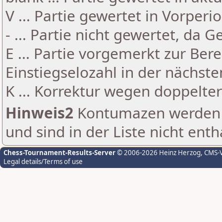
V ... Partie gewertet in Vorperi
- ... Partie nicht gewertet, da 
E ... Partie vorgemerkt zur Be
Einstiegselozahl in der nächst
K ... Korrektur wegen doppelt
Hinweis2
Kontumazen werden g
und sind in der Liste nicht enth
Chess-Tournament-Results-Server
© 2006-2026 Heinz Herzog
, CMS-
Legal details/Terms of use