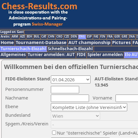
Logged on: Gast
Arabic
ARM
AZE
BIH
BUL
CAT
CHN
CRO
CZE
DEN
ENG
ESP
FAI
FIN
FRA
GER
GRE
INA
I
Home
Tournament-Database
AUT championship
Pictures
F
Turnierschach-Elozahl
Schnellschach-Elozahl
Allgemeines
Turnier anmelden: AUT
FIDE
Spieler anmelden
Elo AU
Willkommen bei den offiziellen Turnierscha
FIDE-Elolisten Stand
AUT-Elolisten Stand
13.945
Personennummer
Nachname
Vorname
Ebene
Bundesland
Spgem./Kreis/Verein
Nur "österreichische" Spieler (Land=A