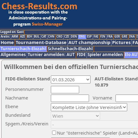
Logged on: Gast
Arabic
ARM
AZE
BIH
BUL
CAT
CHN
CRO
CZE
DEN
ENG
ESP
FAI
FIN
FRA
GER
GRE
INA
I
Home
Tournament-Database
AUT championship
Pictures
F
Turnierschach-Elozahl
Schnellschach-Elozahl
Allgemeines
Turnier anmelden: AUT
FIDE
Spieler anmelden
Elo AU
Willkommen bei den offiziellen Turnierscha
FIDE-Elolisten Stand
AUT-Elolisten Stand
10.879
Personennummer
Nachname
Vorname
Ebene
Bundesland
Spgem./Kreis/Verein
Nur "österreichische" Spieler (Land=A