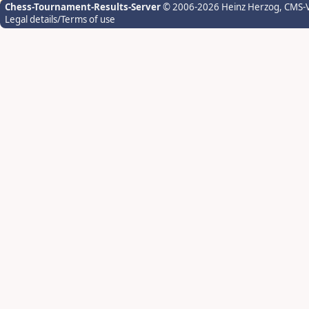
Chess-Tournament-Results-Server
© 2006-2026 Heinz Herzog
, CMS-
Legal details/Terms of use