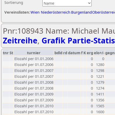
Sortierung
Vereinslisten:
Wien
Niederösterreich
Burgenland
Oberösterrei
Pnr:108943 Name: Michael Mau
Zeitreihe
,
Grafik Partie-Statis
tnr
St
turnier
bdld
rd
datum
f
K
erg
elo+/-
gegn
Elozahl per 01.01.2006
0
0
Elozahl per 01.07.2006
0
1280
Elozahl per 01.01.2007
0
1298
Elozahl per 01.07.2007
0
1221
Elozahl per 01.01.2008
0
1279
Elozahl per 01.07.2008
0
1274
Elozahl per 01.01.2009
0
1411
Elozahl per 01.07.2009
0
1356
Elozahl per 01.01.2010
0
1565
Elozahl per 01.07.2010
0
1600