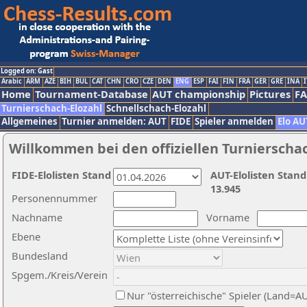
Logged on: Gast
Arabic
ARM
AZE
BIH
BUL
CAT
CHN
CRO
CZE
DEN
ENG
ESP
FAI
FIN
FRA
GER
GRE
INA
I
Home
Tournament-Database
AUT championship
Pictures
F
Turnierschach-Elozahl
Schnellschach-Elozahl
Allgemeines
Turnier anmelden: AUT
FIDE
Spieler anmelden
Elo AU
Willkommen bei den offiziellen Turnierscha
FIDE-Elolisten Stand
AUT-Elolisten Stand
13.945
Personennummer
Nachname
Vorname
Ebene
Bundesland
Spgem./Kreis/Verein
Nur "österreichische" Spieler (Land=A