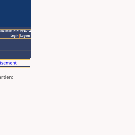
ime 08.08.2026 09:46:54
Login
Logout
artien: