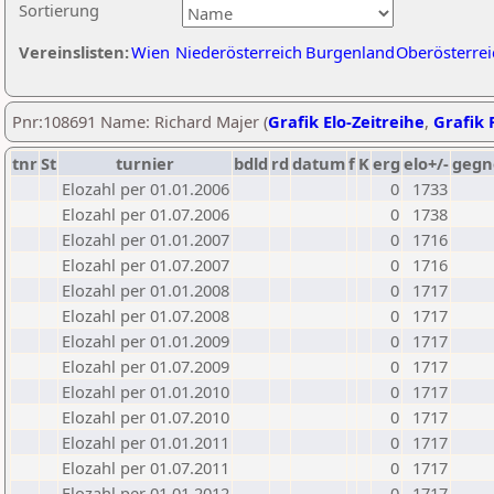
Sortierung
Vereinslisten:
Wien
Niederösterreich
Burgenland
Oberösterrei
Pnr:108691 Name: Richard Majer (
Grafik Elo-Zeitreihe
,
Grafik P
tnr
St
turnier
bdld
rd
datum
f
K
erg
elo+/-
gegn
Elozahl per 01.01.2006
0
1733
Elozahl per 01.07.2006
0
1738
Elozahl per 01.01.2007
0
1716
Elozahl per 01.07.2007
0
1716
Elozahl per 01.01.2008
0
1717
Elozahl per 01.07.2008
0
1717
Elozahl per 01.01.2009
0
1717
Elozahl per 01.07.2009
0
1717
Elozahl per 01.01.2010
0
1717
Elozahl per 01.07.2010
0
1717
Elozahl per 01.01.2011
0
1717
Elozahl per 01.07.2011
0
1717
Elozahl per 01.01.2012
0
1717