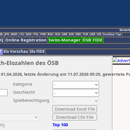
Servert
TA
JPN
MKD
LTU
NED
POL
POR
ROU
RUS
SRB
SVK
SWE
TUR
UKR
VIE
FontSize:11pt
AQ
Online Registration
Swiss-Manager
ÖSB
FIDE
T
Elo Vorschau
Elo FIDE
ch-Elozahlen des ÖSB
 01.04.2026, letzte Änderung am 11.07.2026 09:29, gewertete P
Kategorie
Geschlecht
Spielberechtigung
Top 100
UT)