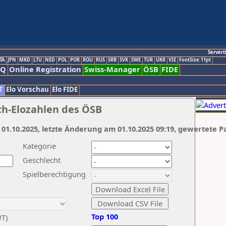
Servert
TA
JPN
MKD
LTU
NED
POL
POR
ROU
RUS
SRB
SVK
SWE
TUR
UKR
VIE
FontSize:11pt
AQ
Online Registration
Swiss-Manager
ÖSB
FIDE
T
Elo Vorschau
Elo FIDE
ch-Elozahlen des ÖSB
 01.10.2025, letzte Änderung am 01.10.2025 09:19, gewertete P
Kategorie
Geschlecht
Spielberechtigung
Top 100
UT)