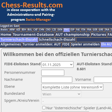
Logged on: Gast
Arabic
ARM
AZE
BIH
BUL
CAT
CHN
CRO
CZE
DEN
ENG
ESP
FAI
FIN
FRA
GER
GRE
INA
I
Home
Tournament-Database
AUT championship
Pictures
F
Turnierschach-Elozahl
Schnellschach-Elozahl
Allgemeines
Turnier anmelden: AUT
FIDE
Spieler anmelden
Elo AU
Willkommen bei den offiziellen Turnierscha
FIDE-Elolisten Stand
AUT-Elolisten Stand
8.601
Personennummer
Nachname
Vorname
Ebene
Bundesland
Spgem./Kreis/Verein
Nur "österreichische" Spieler (Land=A