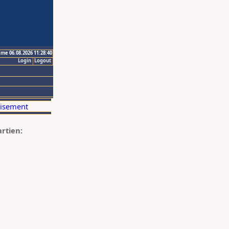
ime 06.08.2026 11:28:40
Login
Logout
artien: