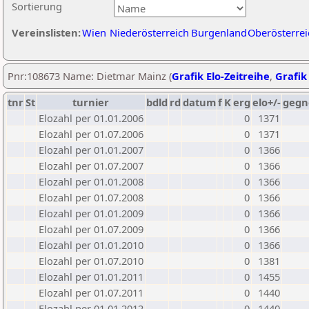
Sortierung
Vereinslisten:
Wien
Niederösterreich
Burgenland
Oberösterrei
Pnr:108673 Name: Dietmar Mainz (
Grafik Elo-Zeitreihe
,
Grafik 
tnr
St
turnier
bdld
rd
datum
f
K
erg
elo+/-
gegn
Elozahl per 01.01.2006
0
1371
Elozahl per 01.07.2006
0
1371
Elozahl per 01.01.2007
0
1366
Elozahl per 01.07.2007
0
1366
Elozahl per 01.01.2008
0
1366
Elozahl per 01.07.2008
0
1366
Elozahl per 01.01.2009
0
1366
Elozahl per 01.07.2009
0
1366
Elozahl per 01.01.2010
0
1366
Elozahl per 01.07.2010
0
1381
Elozahl per 01.01.2011
0
1455
Elozahl per 01.07.2011
0
1440
Elozahl per 01.01.2012
0
1440