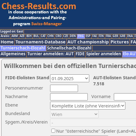
Logged on: Gast
Arabic
ARM
AZE
BIH
BUL
CAT
CHN
CRO
CZE
DEN
ENG
ESP
FAI
FIN
FRA
GER
GRE
INA
I
Home
Tournament-Database
AUT championship
Pictures
F
Turnierschach-Elozahl
Schnellschach-Elozahl
Allgemeines
Turnier anmelden: AUT
FIDE
Spieler anmelden
Elo AU
Willkommen bei den offiziellen Turnierscha
FIDE-Elolisten Stand
AUT-Elolisten Stand
7.518
Personennummer
Nachname
Vorname
Ebene
Bundesland
Spgem./Kreis/Verein
Nur "österreichische" Spieler (Land=A