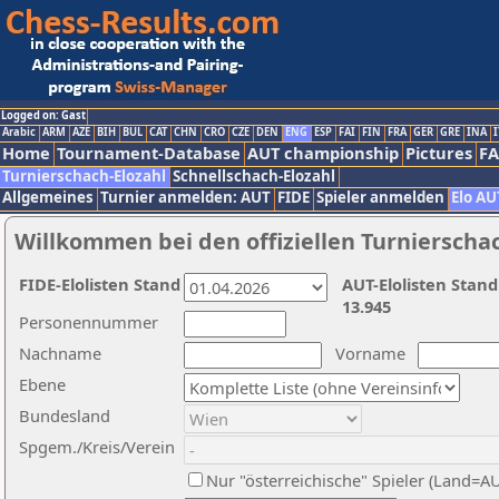
Logged on: Gast
Arabic
ARM
AZE
BIH
BUL
CAT
CHN
CRO
CZE
DEN
ENG
ESP
FAI
FIN
FRA
GER
GRE
INA
I
Home
Tournament-Database
AUT championship
Pictures
F
Turnierschach-Elozahl
Schnellschach-Elozahl
Allgemeines
Turnier anmelden: AUT
FIDE
Spieler anmelden
Elo AU
Willkommen bei den offiziellen Turnierscha
FIDE-Elolisten Stand
AUT-Elolisten Stand
13.945
Personennummer
Nachname
Vorname
Ebene
Bundesland
Spgem./Kreis/Verein
Nur "österreichische" Spieler (Land=A