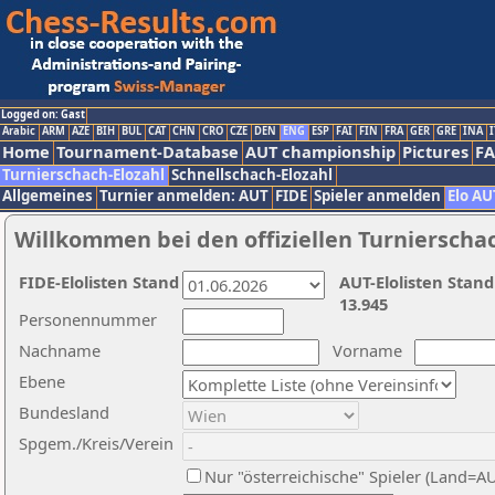
Logged on: Gast
Arabic
ARM
AZE
BIH
BUL
CAT
CHN
CRO
CZE
DEN
ENG
ESP
FAI
FIN
FRA
GER
GRE
INA
I
Home
Tournament-Database
AUT championship
Pictures
F
Turnierschach-Elozahl
Schnellschach-Elozahl
Allgemeines
Turnier anmelden: AUT
FIDE
Spieler anmelden
Elo AU
Willkommen bei den offiziellen Turnierscha
FIDE-Elolisten Stand
AUT-Elolisten Stand
13.945
Personennummer
Nachname
Vorname
Ebene
Bundesland
Spgem./Kreis/Verein
Nur "österreichische" Spieler (Land=A