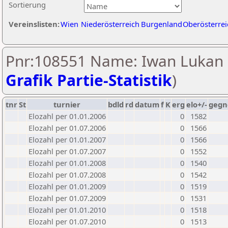
Sortierung
Vereinslisten:
Wien
Niederösterreich
Burgenland
Oberösterrei
Pnr:108551 Name: Iwan Lukan 
Grafik Partie-Statistik
)
tnr
St
turnier
bdld
rd
datum
f
K
erg
elo+/-
gegn
Elozahl per 01.01.2006
0
1582
Elozahl per 01.07.2006
0
1566
Elozahl per 01.01.2007
0
1566
Elozahl per 01.07.2007
0
1552
Elozahl per 01.01.2008
0
1540
Elozahl per 01.07.2008
0
1542
Elozahl per 01.01.2009
0
1519
Elozahl per 01.07.2009
0
1531
Elozahl per 01.01.2010
0
1518
Elozahl per 01.07.2010
0
1513