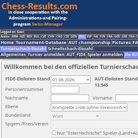
Logged on: Gast
Arabic
ARM
AZE
BIH
BUL
CAT
CHN
CRO
CZE
DEN
ENG
ESP
FAI
FIN
FRA
GER
GRE
INA
I
Home
Tournament-Database
AUT championship
Pictures
F
Turnierschach-Elozahl
Schnellschach-Elozahl
Allgemeines
Turnier anmelden: AUT
FIDE
Spieler anmelden
Elo AU
Willkommen bei den offiziellen Turnierscha
FIDE-Elolisten Stand
AUT-Elolisten Stand
13.945
Personennummer
Nachname
Vorname
Ebene
Bundesland
Spgem./Kreis/Verein
Nur "österreichische" Spieler (Land=A