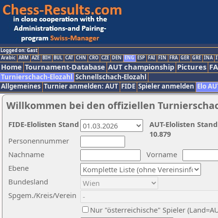
Logged on: Gast
Arabic
ARM
AZE
BIH
BUL
CAT
CHN
CRO
CZE
DEN
ENG
ESP
FAI
FIN
FRA
GER
GRE
INA
I
Home
Tournament-Database
AUT championship
Pictures
F
Turnierschach-Elozahl
Schnellschach-Elozahl
Allgemeines
Turnier anmelden: AUT
FIDE
Spieler anmelden
Elo AU
Willkommen bei den offiziellen Turnierscha
FIDE-Elolisten Stand
AUT-Elolisten Stand
10.879
Personennummer
Nachname
Vorname
Ebene
Bundesland
Spgem./Kreis/Verein
Nur "österreichische" Spieler (Land=A