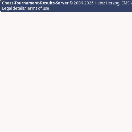
Chess-Tournament-Results-Server
© 2006-2026 Heinz Herzog
, CMS-
Legal details/Terms of use