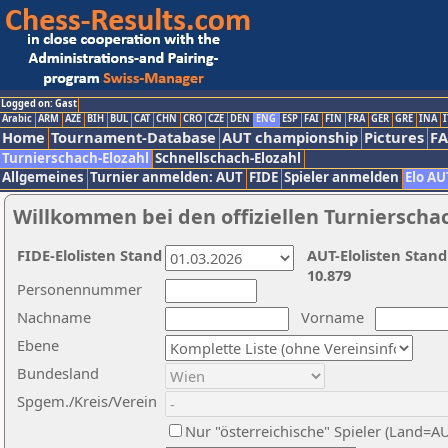
Logged on: Gast
Arabic
ARM
AZE
BIH
BUL
CAT
CHN
CRO
CZE
DEN
ENG
ESP
FAI
FIN
FRA
GER
GRE
INA
I
Home
Tournament-Database
AUT championship
Pictures
F
Turnierschach-Elozahl
Schnellschach-Elozahl
Allgemeines
Turnier anmelden: AUT
FIDE
Spieler anmelden
Elo AU
Willkommen bei den offiziellen Turnierscha
FIDE-Elolisten Stand
AUT-Elolisten Stand
10.879
Personennummer
Nachname
Vorname
Ebene
Bundesland
Spgem./Kreis/Verein
Nur "österreichische" Spieler (Land=A