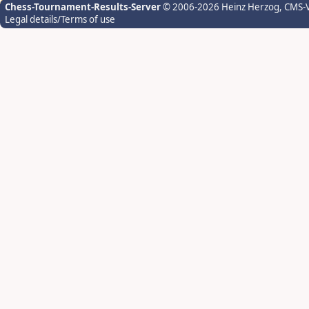
Chess-Tournament-Results-Server
© 2006-2026 Heinz Herzog
, CMS-
Legal details/Terms of use