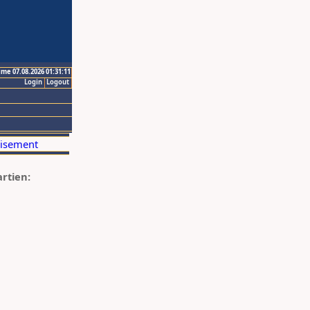
ime 07.08.2026 01:31:11
Login
Logout
artien: