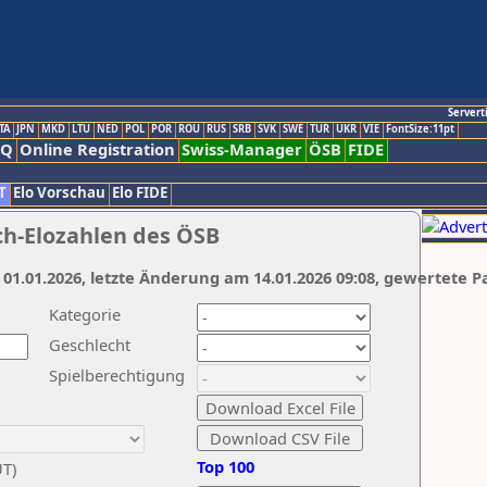
Servert
TA
JPN
MKD
LTU
NED
POL
POR
ROU
RUS
SRB
SVK
SWE
TUR
UKR
VIE
FontSize:11pt
AQ
Online Registration
Swiss-Manager
ÖSB
FIDE
T
Elo Vorschau
Elo FIDE
ch-Elozahlen des ÖSB
 01.01.2026, letzte Änderung am 14.01.2026 09:08, gewertete P
Kategorie
Geschlecht
Spielberechtigung
Top 100
UT)