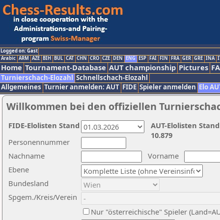
Logged on: Gast
Arabic
ARM
AZE
BIH
BUL
CAT
CHN
CRO
CZE
DEN
ENG
ESP
FAI
FIN
FRA
GER
GRE
INA
I
Home
Tournament-Database
AUT championship
Pictures
F
Turnierschach-Elozahl
Schnellschach-Elozahl
Allgemeines
Turnier anmelden: AUT
FIDE
Spieler anmelden
Elo AU
Willkommen bei den offiziellen Turnierscha
FIDE-Elolisten Stand
AUT-Elolisten Stand
10.879
Personennummer
Nachname
Vorname
Ebene
Bundesland
Spgem./Kreis/Verein
Nur "österreichische" Spieler (Land=A