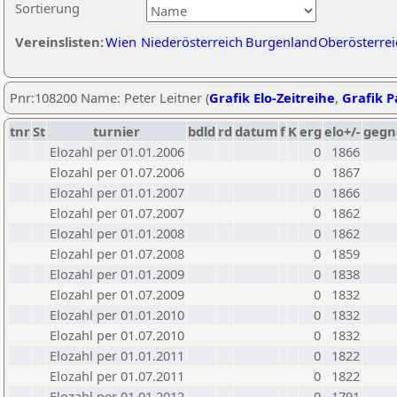
Sortierung
Vereinslisten:
Wien
Niederösterreich
Burgenland
Oberösterrei
Pnr:108200 Name: Peter Leitner (
Grafik Elo-Zeitreihe
,
Grafik Pa
tnr
St
turnier
bdld
rd
datum
f
K
erg
elo+/-
gegn
Elozahl per 01.01.2006
0
1866
Elozahl per 01.07.2006
0
1867
Elozahl per 01.01.2007
0
1866
Elozahl per 01.07.2007
0
1862
Elozahl per 01.01.2008
0
1862
Elozahl per 01.07.2008
0
1859
Elozahl per 01.01.2009
0
1838
Elozahl per 01.07.2009
0
1832
Elozahl per 01.01.2010
0
1832
Elozahl per 01.07.2010
0
1832
Elozahl per 01.01.2011
0
1822
Elozahl per 01.07.2011
0
1822
Elozahl per 01.01.2012
0
1791