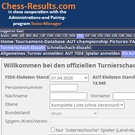
Logged on: Gast
Arabic
ARM
AZE
BIH
BUL
CAT
CHN
CRO
CZE
DEN
ENG
ESP
FAI
FIN
FRA
GER
GRE
INA
I
Home
Tournament-Database
AUT championship
Pictures
F
Turnierschach-Elozahl
Schnellschach-Elozahl
Allgemeines
Turnier anmelden: AUT
FIDE
Spieler anmelden
Elo AU
Willkommen bei den offiziellen Turnierscha
FIDE-Elolisten Stand
AUT-Elolisten Stand
13.945
Personennummer
Nachname
Vorname
Ebene
Bundesland
Spgem./Kreis/Verein
Nur "österreichische" Spieler (Land=A