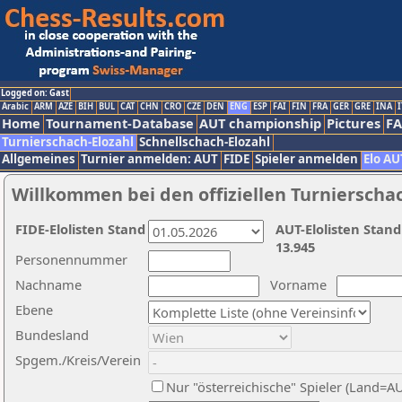
Logged on: Gast
Arabic
ARM
AZE
BIH
BUL
CAT
CHN
CRO
CZE
DEN
ENG
ESP
FAI
FIN
FRA
GER
GRE
INA
I
Home
Tournament-Database
AUT championship
Pictures
F
Turnierschach-Elozahl
Schnellschach-Elozahl
Allgemeines
Turnier anmelden: AUT
FIDE
Spieler anmelden
Elo AU
Willkommen bei den offiziellen Turnierscha
FIDE-Elolisten Stand
AUT-Elolisten Stand
13.945
Personennummer
Nachname
Vorname
Ebene
Bundesland
Spgem./Kreis/Verein
Nur "österreichische" Spieler (Land=A