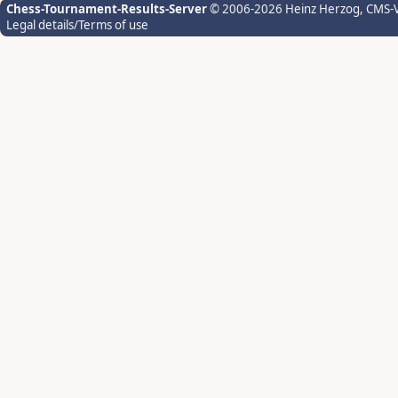
Chess-Tournament-Results-Server
© 2006-2026 Heinz Herzog
, CMS-
Legal details/Terms of use