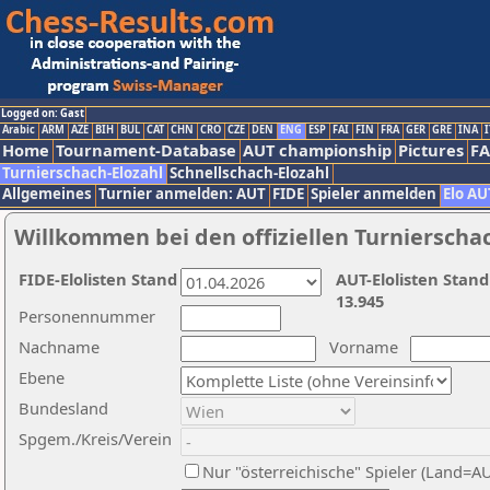
Logged on: Gast
Arabic
ARM
AZE
BIH
BUL
CAT
CHN
CRO
CZE
DEN
ENG
ESP
FAI
FIN
FRA
GER
GRE
INA
I
Home
Tournament-Database
AUT championship
Pictures
F
Turnierschach-Elozahl
Schnellschach-Elozahl
Allgemeines
Turnier anmelden: AUT
FIDE
Spieler anmelden
Elo AU
Willkommen bei den offiziellen Turnierscha
FIDE-Elolisten Stand
AUT-Elolisten Stand
13.945
Personennummer
Nachname
Vorname
Ebene
Bundesland
Spgem./Kreis/Verein
Nur "österreichische" Spieler (Land=A