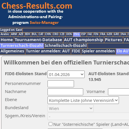
Logged on: Gast
Arabic
ARM
AZE
BIH
BUL
CAT
CHN
CRO
CZE
DEN
ENG
ESP
FAI
FIN
FRA
GER
GRE
INA
I
Home
Tournament-Database
AUT championship
Pictures
F
Turnierschach-Elozahl
Schnellschach-Elozahl
Allgemeines
Turnier anmelden: AUT
FIDE
Spieler anmelden
Elo AU
Willkommen bei den offiziellen Turnierscha
FIDE-Elolisten Stand
AUT-Elolisten Stand
13.945
Personennummer
Nachname
Vorname
Ebene
Bundesland
Spgem./Kreis/Verein
Nur "österreichische" Spieler (Land=A