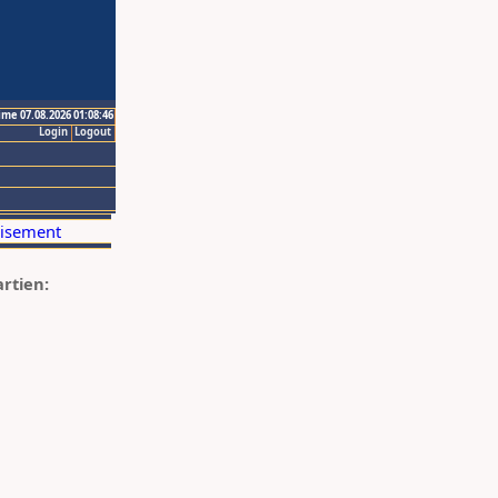
ime 07.08.2026 01:08:46
Login
Logout
artien: