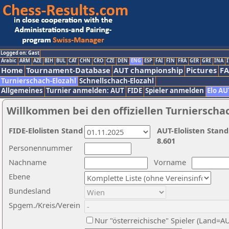
Logged on: Gast
Arabic
ARM
AZE
BIH
BUL
CAT
CHN
CRO
CZE
DEN
ENG
ESP
FAI
FIN
FRA
GER
GRE
INA
I
Home
Tournament-Database
AUT championship
Pictures
F
Turnierschach-Elozahl
Schnellschach-Elozahl
Allgemeines
Turnier anmelden: AUT
FIDE
Spieler anmelden
Elo AU
Willkommen bei den offiziellen Turnierscha
FIDE-Elolisten Stand
AUT-Elolisten Stand
8.601
Personennummer
Nachname
Vorname
Ebene
Bundesland
Spgem./Kreis/Verein
Nur "österreichische" Spieler (Land=A