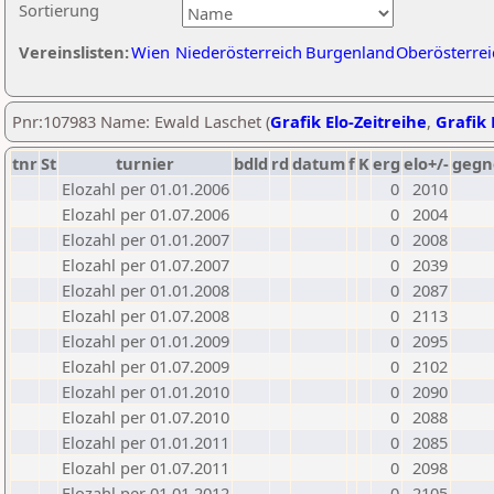
Sortierung
Vereinslisten:
Wien
Niederösterreich
Burgenland
Oberösterrei
Pnr:107983 Name: Ewald Laschet (
Grafik Elo-Zeitreihe
,
Grafik 
tnr
St
turnier
bdld
rd
datum
f
K
erg
elo+/-
gegn
Elozahl per 01.01.2006
0
2010
Elozahl per 01.07.2006
0
2004
Elozahl per 01.01.2007
0
2008
Elozahl per 01.07.2007
0
2039
Elozahl per 01.01.2008
0
2087
Elozahl per 01.07.2008
0
2113
Elozahl per 01.01.2009
0
2095
Elozahl per 01.07.2009
0
2102
Elozahl per 01.01.2010
0
2090
Elozahl per 01.07.2010
0
2088
Elozahl per 01.01.2011
0
2085
Elozahl per 01.07.2011
0
2098
Elozahl per 01.01.2012
0
2105