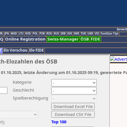
Servert
TA
JPN
MKD
LTU
NED
POL
POR
ROU
RUS
SRB
SVK
SWE
TUR
UKR
VIE
FontSize:11pt
AQ
Online Registration
Swiss-Manager
ÖSB
FIDE
T
Elo Vorschau
Elo FIDE
ch-Elozahlen des ÖSB
 01.10.2025, letzte Änderung am 01.10.2025 09:19, gewertete P
Kategorie
Geschlecht
Spielberechtigung
Top 100
UT)