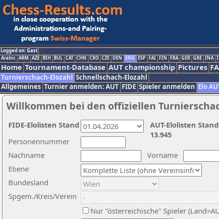
Logged on: Gast
Arabic
ARM
AZE
BIH
BUL
CAT
CHN
CRO
CZE
DEN
ENG
ESP
FAI
FIN
FRA
GER
GRE
INA
I
Home
Tournament-Database
AUT championship
Pictures
F
Turnierschach-Elozahl
Schnellschach-Elozahl
Allgemeines
Turnier anmelden: AUT
FIDE
Spieler anmelden
Elo AU
Willkommen bei den offiziellen Turnierscha
FIDE-Elolisten Stand
AUT-Elolisten Stand
13.945
Personennummer
Nachname
Vorname
Ebene
Bundesland
Spgem./Kreis/Verein
Nur "österreichische" Spieler (Land=A