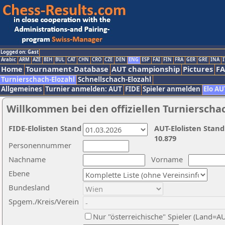
Logged on: Gast
Arabic
ARM
AZE
BIH
BUL
CAT
CHN
CRO
CZE
DEN
ENG
ESP
FAI
FIN
FRA
GER
GRE
INA
I
Home
Tournament-Database
AUT championship
Pictures
F
Turnierschach-Elozahl
Schnellschach-Elozahl
Allgemeines
Turnier anmelden: AUT
FIDE
Spieler anmelden
Elo AU
Willkommen bei den offiziellen Turnierscha
FIDE-Elolisten Stand
AUT-Elolisten Stand
10.879
Personennummer
Nachname
Vorname
Ebene
Bundesland
Spgem./Kreis/Verein
Nur "österreichische" Spieler (Land=A