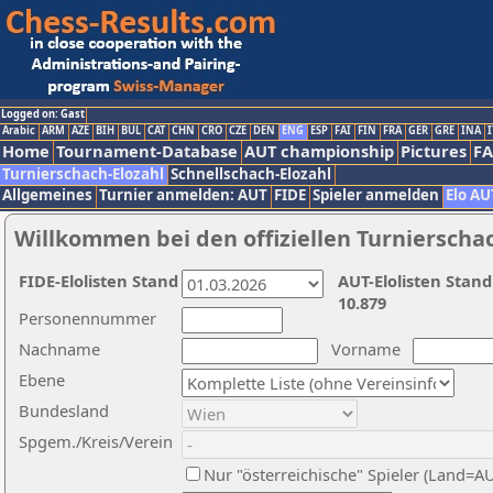
Logged on: Gast
Arabic
ARM
AZE
BIH
BUL
CAT
CHN
CRO
CZE
DEN
ENG
ESP
FAI
FIN
FRA
GER
GRE
INA
I
Home
Tournament-Database
AUT championship
Pictures
F
Turnierschach-Elozahl
Schnellschach-Elozahl
Allgemeines
Turnier anmelden: AUT
FIDE
Spieler anmelden
Elo AU
Willkommen bei den offiziellen Turnierscha
FIDE-Elolisten Stand
AUT-Elolisten Stand
10.879
Personennummer
Nachname
Vorname
Ebene
Bundesland
Spgem./Kreis/Verein
Nur "österreichische" Spieler (Land=A