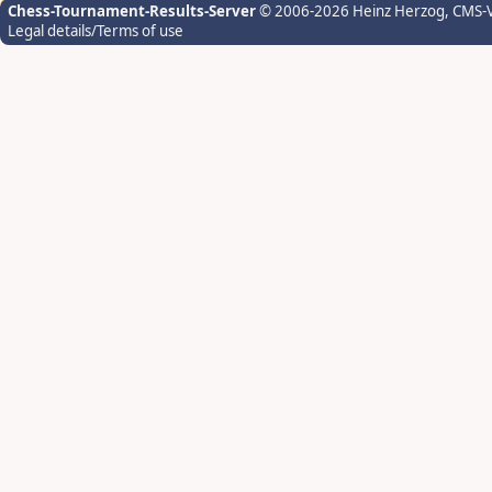
Chess-Tournament-Results-Server
© 2006-2026 Heinz Herzog
, CMS-
Legal details/Terms of use