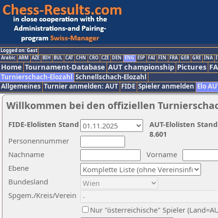
Logged on: Gast
Arabic
ARM
AZE
BIH
BUL
CAT
CHN
CRO
CZE
DEN
ENG
ESP
FAI
FIN
FRA
GER
GRE
INA
I
Home
Tournament-Database
AUT championship
Pictures
F
Turnierschach-Elozahl
Schnellschach-Elozahl
Allgemeines
Turnier anmelden: AUT
FIDE
Spieler anmelden
Elo AU
Willkommen bei den offiziellen Turnierscha
FIDE-Elolisten Stand
AUT-Elolisten Stand
8.601
Personennummer
Nachname
Vorname
Ebene
Bundesland
Spgem./Kreis/Verein
Nur "österreichische" Spieler (Land=A