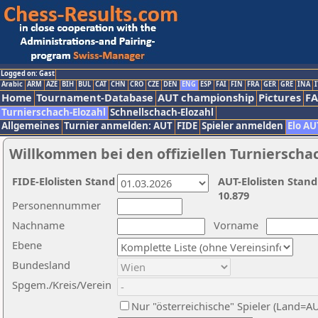
Logged on: Gast
Arabic
ARM
AZE
BIH
BUL
CAT
CHN
CRO
CZE
DEN
ENG
ESP
FAI
FIN
FRA
GER
GRE
INA
I
Home
Tournament-Database
AUT championship
Pictures
F
Turnierschach-Elozahl
Schnellschach-Elozahl
Allgemeines
Turnier anmelden: AUT
FIDE
Spieler anmelden
Elo AU
Willkommen bei den offiziellen Turnierscha
FIDE-Elolisten Stand
AUT-Elolisten Stand
10.879
Personennummer
Nachname
Vorname
Ebene
Bundesland
Spgem./Kreis/Verein
Nur "österreichische" Spieler (Land=A