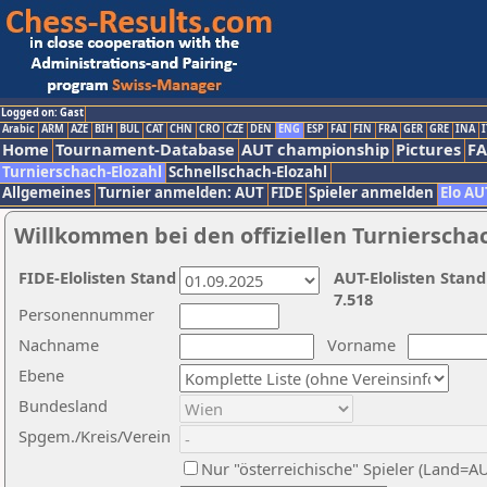
Logged on: Gast
Arabic
ARM
AZE
BIH
BUL
CAT
CHN
CRO
CZE
DEN
ENG
ESP
FAI
FIN
FRA
GER
GRE
INA
I
Home
Tournament-Database
AUT championship
Pictures
F
Turnierschach-Elozahl
Schnellschach-Elozahl
Allgemeines
Turnier anmelden: AUT
FIDE
Spieler anmelden
Elo AU
Willkommen bei den offiziellen Turnierscha
FIDE-Elolisten Stand
AUT-Elolisten Stand
7.518
Personennummer
Nachname
Vorname
Ebene
Bundesland
Spgem./Kreis/Verein
Nur "österreichische" Spieler (Land=A