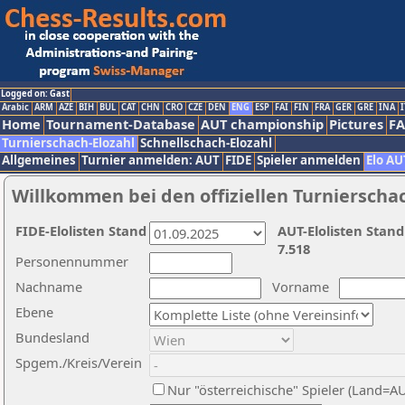
Logged on: Gast
Arabic
ARM
AZE
BIH
BUL
CAT
CHN
CRO
CZE
DEN
ENG
ESP
FAI
FIN
FRA
GER
GRE
INA
I
Home
Tournament-Database
AUT championship
Pictures
F
Turnierschach-Elozahl
Schnellschach-Elozahl
Allgemeines
Turnier anmelden: AUT
FIDE
Spieler anmelden
Elo AU
Willkommen bei den offiziellen Turnierscha
FIDE-Elolisten Stand
AUT-Elolisten Stand
7.518
Personennummer
Nachname
Vorname
Ebene
Bundesland
Spgem./Kreis/Verein
Nur "österreichische" Spieler (Land=A