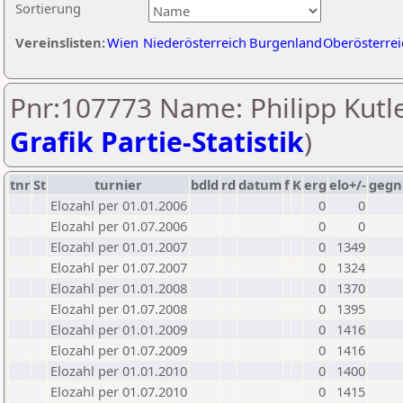
Sortierung
Vereinslisten:
Wien
Niederösterreich
Burgenland
Oberösterrei
Pnr:107773 Name: Philipp Kutle
Grafik Partie-Statistik
)
tnr
St
turnier
bdld
rd
datum
f
K
erg
elo+/-
gegn
Elozahl per 01.01.2006
0
0
Elozahl per 01.07.2006
0
0
Elozahl per 01.01.2007
0
1349
Elozahl per 01.07.2007
0
1324
Elozahl per 01.01.2008
0
1370
Elozahl per 01.07.2008
0
1395
Elozahl per 01.01.2009
0
1416
Elozahl per 01.07.2009
0
1416
Elozahl per 01.01.2010
0
1400
Elozahl per 01.07.2010
0
1415