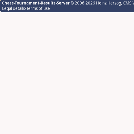
Chess-Tournament-Results-Server
© 2006-2026 Heinz Herzog
, CMS-
Legal details/Terms of use