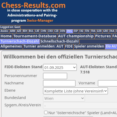
Logged on: Gast
Arabic
ARM
AZE
BIH
BUL
CAT
CHN
CRO
CZE
DEN
ENG
ESP
FAI
FIN
FRA
GER
GRE
INA
I
Home
Tournament-Database
AUT championship
Pictures
F
Turnierschach-Elozahl
Schnellschach-Elozahl
Allgemeines
Turnier anmelden: AUT
FIDE
Spieler anmelden
Elo AU
Willkommen bei den offiziellen Turnierscha
FIDE-Elolisten Stand
AUT-Elolisten Stand
7.518
Personennummer
Nachname
Vorname
Ebene
Bundesland
Spgem./Kreis/Verein
Nur "österreichische" Spieler (Land=A