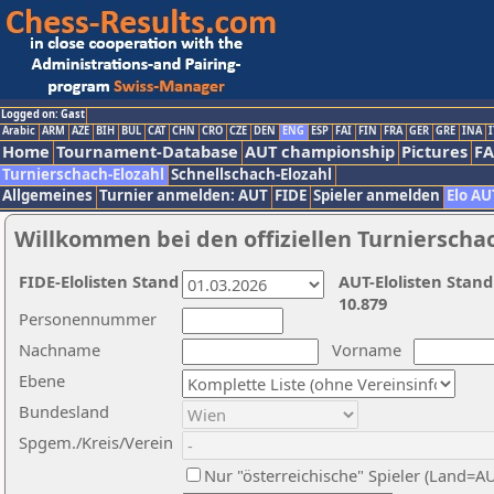
Logged on: Gast
Arabic
ARM
AZE
BIH
BUL
CAT
CHN
CRO
CZE
DEN
ENG
ESP
FAI
FIN
FRA
GER
GRE
INA
I
Home
Tournament-Database
AUT championship
Pictures
F
Turnierschach-Elozahl
Schnellschach-Elozahl
Allgemeines
Turnier anmelden: AUT
FIDE
Spieler anmelden
Elo AU
Willkommen bei den offiziellen Turnierscha
FIDE-Elolisten Stand
AUT-Elolisten Stand
10.879
Personennummer
Nachname
Vorname
Ebene
Bundesland
Spgem./Kreis/Verein
Nur "österreichische" Spieler (Land=A