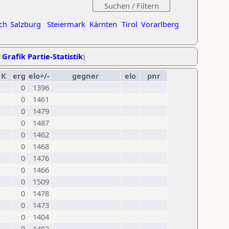
ch
Salzburg
Steiermark
Kärnten
Tirol
Vorarlberg
,
Grafik Partie-Statistik
)
K
erg
elo+/-
gegner
elo
pnr
0
1396
0
1461
0
1479
0
1487
0
1462
0
1468
0
1476
0
1466
0
1509
0
1478
0
1473
0
1404
0
1402