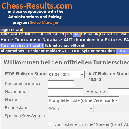
Logged on: Gast
Arabic
ARM
AZE
BIH
BUL
CAT
CHN
CRO
CZE
DEN
ENG
ESP
FAI
FIN
FRA
GER
GRE
INA
I
Home
Tournament-Database
AUT championship
Pictures
F
Turnierschach-Elozahl
Schnellschach-Elozahl
Allgemeines
Turnier anmelden: AUT
FIDE
Spieler anmelden
Elo AU
Willkommen bei den offiziellen Turnierscha
FIDE-Elolisten Stand
AUT-Elolisten Stand
13.945
Personennummer
Nachname
Vorname
Ebene
Bundesland
Spgem./Kreis/Verein
Nur "österreichische" Spieler (Land=A