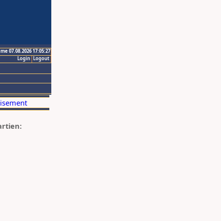
ime 07.08.2026 17:05:27
Login
Logout
artien: