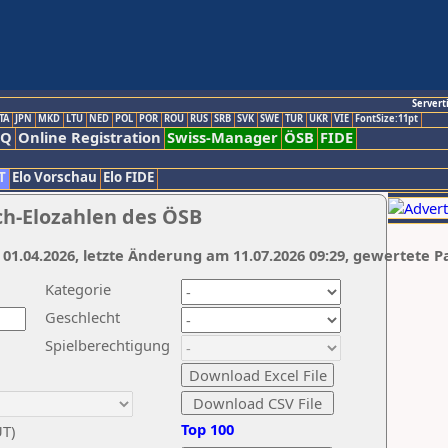
Servert
TA
JPN
MKD
LTU
NED
POL
POR
ROU
RUS
SRB
SVK
SWE
TUR
UKR
VIE
FontSize:11pt
AQ
Online Registration
Swiss-Manager
ÖSB
FIDE
T
Elo Vorschau
Elo FIDE
ch-Elozahlen des ÖSB
 01.04.2026, letzte Änderung am 11.07.2026 09:29, gewertete P
Kategorie
Geschlecht
Spielberechtigung
Top 100
UT)