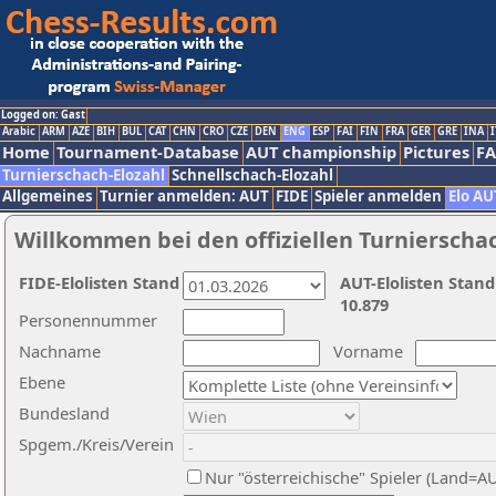
Logged on: Gast
Arabic
ARM
AZE
BIH
BUL
CAT
CHN
CRO
CZE
DEN
ENG
ESP
FAI
FIN
FRA
GER
GRE
INA
I
Home
Tournament-Database
AUT championship
Pictures
F
Turnierschach-Elozahl
Schnellschach-Elozahl
Allgemeines
Turnier anmelden: AUT
FIDE
Spieler anmelden
Elo AU
Willkommen bei den offiziellen Turnierscha
FIDE-Elolisten Stand
AUT-Elolisten Stand
10.879
Personennummer
Nachname
Vorname
Ebene
Bundesland
Spgem./Kreis/Verein
Nur "österreichische" Spieler (Land=A