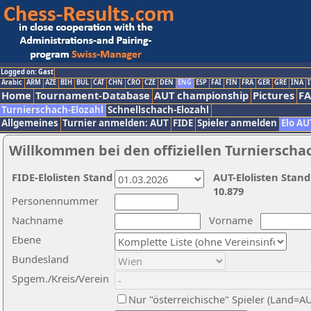
Logged on: Gast
Arabic
ARM
AZE
BIH
BUL
CAT
CHN
CRO
CZE
DEN
ENG
ESP
FAI
FIN
FRA
GER
GRE
INA
I
Home
Tournament-Database
AUT championship
Pictures
F
Turnierschach-Elozahl
Schnellschach-Elozahl
Allgemeines
Turnier anmelden: AUT
FIDE
Spieler anmelden
Elo AU
Willkommen bei den offiziellen Turnierscha
FIDE-Elolisten Stand
AUT-Elolisten Stand
10.879
Personennummer
Nachname
Vorname
Ebene
Bundesland
Spgem./Kreis/Verein
Nur "österreichische" Spieler (Land=A