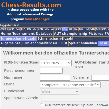
Logged on: Gast
Arabic
ARM
AZE
BIH
BUL
CAT
CHN
CRO
CZE
DEN
ENG
ESP
FAI
FIN
FRA
GER
GRE
INA
I
Home
Tournament-Database
AUT championship
Pictures
F
Turnierschach-Elozahl
Schnellschach-Elozahl
Allgemeines
Turnier anmelden: AUT
FIDE
Spieler anmelden
Elo AU
Willkommen bei den offiziellen Turnierscha
FIDE-Elolisten Stand
AUT-Elolisten Stand
8.601
Personennummer
Nachname
Vorname
Ebene
Bundesland
Spgem./Kreis/Verein
Nur "österreichische" Spieler (Land=A