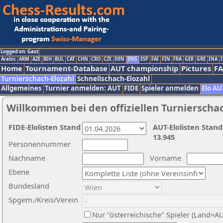
Logged on: Gast
Arabic
ARM
AZE
BIH
BUL
CAT
CHN
CRO
CZE
DEN
ENG
ESP
FAI
FIN
FRA
GER
GRE
INA
I
Home
Tournament-Database
AUT championship
Pictures
F
Turnierschach-Elozahl
Schnellschach-Elozahl
Allgemeines
Turnier anmelden: AUT
FIDE
Spieler anmelden
Elo AU
Willkommen bei den offiziellen Turnierscha
FIDE-Elolisten Stand
AUT-Elolisten Stand
13.945
Personennummer
Nachname
Vorname
Ebene
Bundesland
Spgem./Kreis/Verein
Nur "österreichische" Spieler (Land=A