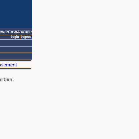
ime 09.08.2026 14:20:07
Login
Logout
artien: