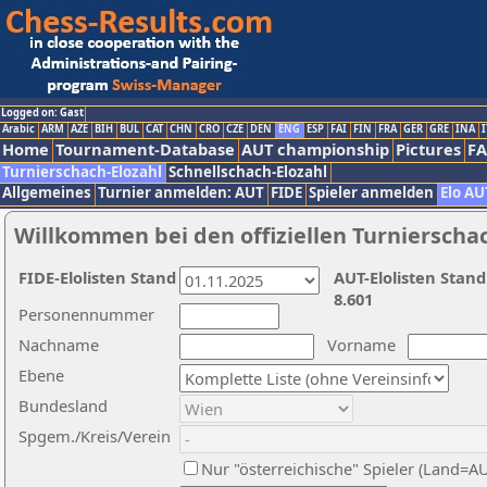
Logged on: Gast
Arabic
ARM
AZE
BIH
BUL
CAT
CHN
CRO
CZE
DEN
ENG
ESP
FAI
FIN
FRA
GER
GRE
INA
I
Home
Tournament-Database
AUT championship
Pictures
F
Turnierschach-Elozahl
Schnellschach-Elozahl
Allgemeines
Turnier anmelden: AUT
FIDE
Spieler anmelden
Elo AU
Willkommen bei den offiziellen Turnierscha
FIDE-Elolisten Stand
AUT-Elolisten Stand
8.601
Personennummer
Nachname
Vorname
Ebene
Bundesland
Spgem./Kreis/Verein
Nur "österreichische" Spieler (Land=A