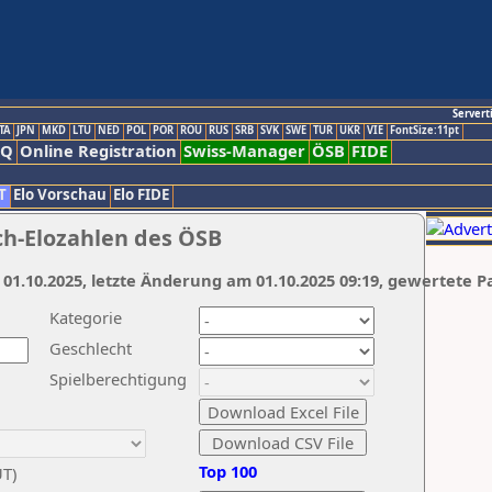
Servert
TA
JPN
MKD
LTU
NED
POL
POR
ROU
RUS
SRB
SVK
SWE
TUR
UKR
VIE
FontSize:11pt
AQ
Online Registration
Swiss-Manager
ÖSB
FIDE
T
Elo Vorschau
Elo FIDE
ch-Elozahlen des ÖSB
 01.10.2025, letzte Änderung am 01.10.2025 09:19, gewertete P
Kategorie
Geschlecht
Spielberechtigung
Top 100
UT)