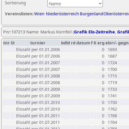
Sortierung
Vereinslisten:
Wien
Niederösterreich
Burgenland
Oberösterrei
Pnr:107213 Name: Markus Kornfeil (
Grafik Elo-Zeitreihe
,
Grafi
tnr
St
turnier
bdld
rd
datum
f
K
erg
elo+/-
gegn
Elozahl per 01.01.2006
0
1693
Elozahl per 01.07.2006
0
1687
Elozahl per 01.01.2007
0
1724
Elozahl per 01.07.2007
0
1700
Elozahl per 01.01.2008
0
1715
Elozahl per 01.07.2008
0
1719
Elozahl per 01.01.2009
0
1733
Elozahl per 01.07.2009
0
1741
Elozahl per 01.01.2010
0
1750
Elozahl per 01.07.2010
0
1762
Elozahl per 01.01.2011
0
1768
Elozahl per 01.07.2011
0
1764
Elozahl per 01.01.2012
0
1758